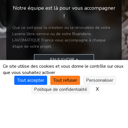
Notre équipe est là pour vous accompagner
!
Que ce soit pour la création ou la rénovation de votre
Laverie libre-service ou de votre Buanderie,
LAVOMATIQUE France vous accompagne à chaque
étape de votre projet.
EN SAVOIR +
Ce site utilise des cookies et vous donne le contrôle sur ceux
NOUS CONTACTER
que vous souhaitez activer
Tout accepter
Tout refuser
Personnaliser
X
Masquer le 
Politique de confidentialité
SERVICE APRÈS VENTE