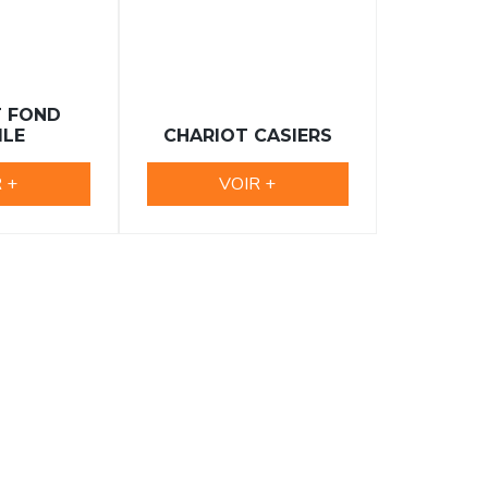
T FOND
ILE
CHARIOT CASIERS
 +
VOIR +