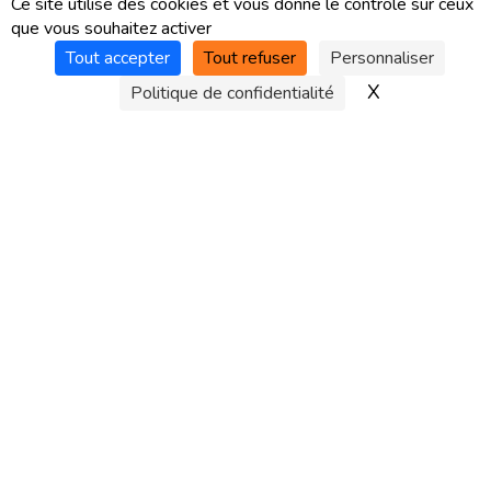
Ce site utilise des cookies et vous donne le contrôle sur ceux
que vous souhaitez activer
Tout accepter
Tout refuser
Personnaliser
X
Masquer le 
Politique de confidentialité
15, rue de la cotonnière
CS 95271 - 14000 Caen Cedex 4 - France