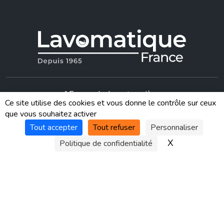
15, rue de la cotonnière
Ce site utilise des cookies et vous donne le contrôle sur ceux
CS 95271 - 14000 Caen Cedex 4 - France
que vous souhaitez activer
Tout accepter
Tout refuser
Personnaliser
X
Masquer le 
Politique de confidentialité
©
Mediapilote Normandie
|
Politique de confidentialité
|
Mentions
légales
|
CGV