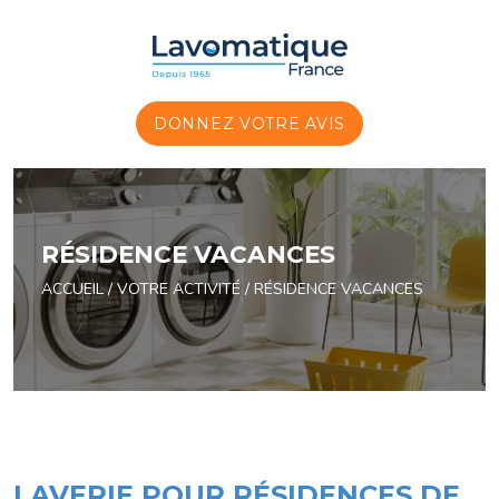
Panneau de gestion des cookies
DONNEZ VOTRE AVIS
RÉSIDENCE VACANCES
ACCUEIL
/
VOTRE ACTIVITÉ
/
RÉSIDENCE VACANCES
LAVERIE POUR RÉSIDENCES DE